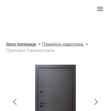
Store homepage
Преміум квартира
Преміум Горизонталь