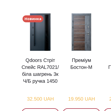
Новинка
Qdoors Стріт
Преміум
Спейс RAL7021/
Бостон-М
Г
біла шагрень 3к
Ч/Б ручка 1450
32.500 UAH
19.950 UAH