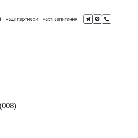
і
наші партнери
часті запитання
(008)