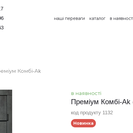
17
96
наші переваги
каталог
в наявност
63
еміум Комбі-Аk
в наявності
Преміум Комбі-Аk
код продукту 1132
Новинка