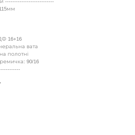
-----------------------
115мм
Ф 16+16
інеральна вата
на полотні
еремичка: 90/16
------------
7