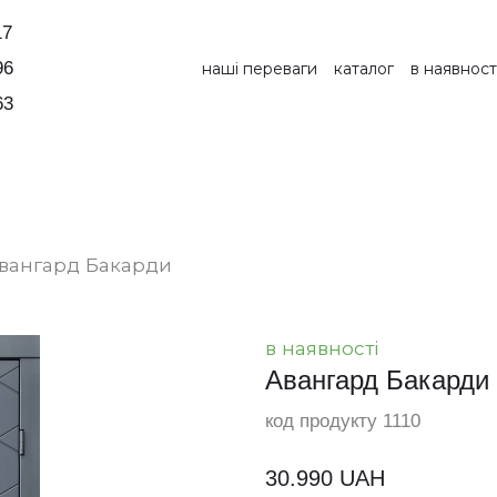
17
96
наші переваги
каталог
в наявност
63
вангард Бакарди
в наявності
Авангард Бакарди
код продукту 1110
30.990 UAH