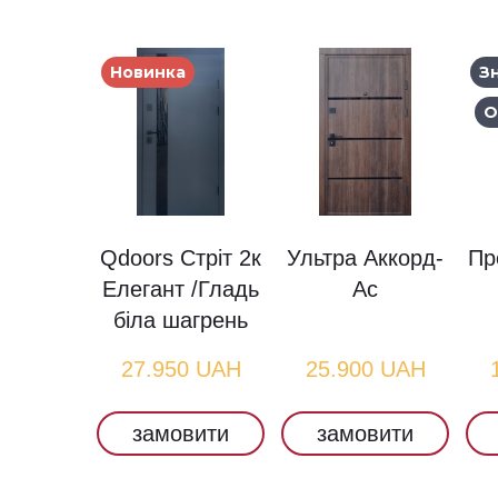
Новинка
З
О
Qdoors Стріт 2к
Ультра Аккорд-
Пр
Елегант /Гладь
Ас
біла шагрень
27.950 UAH
25.900 UAH
замовити
замовити