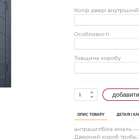
Колір двері внутрішній
Особливості
Товщина коробу
добавити
ОПИС ТОВАРУ
ДЕТАЛІ І Х
антрацит/біла емаль -------
Дверний короб труба-