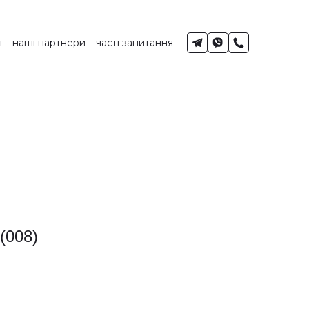
і
наші партнери
часті запитання
(008)