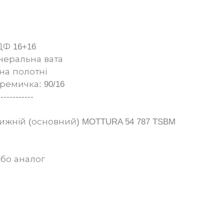
Ф 16+16
інеральна вата
на полотні
еремичка: 90/16
------------
ижній (основний) MOTTURA 54 787 TSBM
або аналог