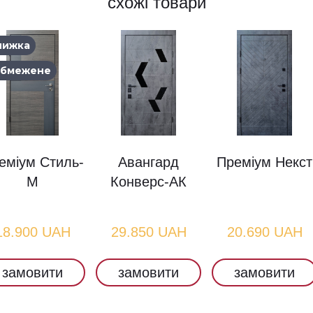
схожі товари
нижка
бмежене
еміум Стиль-
Авангард
Преміум Некст
М
Конверс-АК
18.900 UAH
29.850 UAH
20.690 UAH
замовити
замовити
замовити