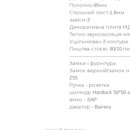
Полотно-95мм
Стальний лист-1.8мм
завіси-3
Декоративна плита МД
Тепло-звукоізоляція-м
Ущільнювач-2 контура 
Лиштва-стоєві: 80/10,п
----------------------------------
Замки і фурнітура
Замок верхній/замок н
Z55
Ручка - розетка
циліндр Hardlock 50*50 
вічко - SAP
дівіатор - Barrera